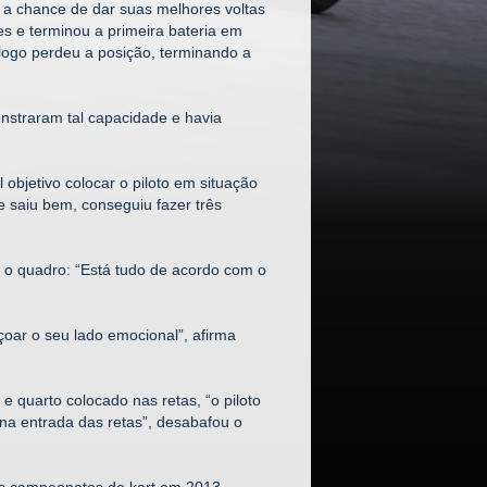
u a chance de dar suas melhores voltas
s e terminou a primeira bateria em
 logo perdeu a posição, terminando a
monstraram tal capacidade e havia
 objetivo colocar o piloto em situação
e saiu bem, conseguiu fazer três
m o quadro: “Está tudo de acordo com o
oar o seu lado emocional”, afirma
 quarto colocado nas retas, “o piloto
 na entrada das retas”, desabafou o
ais campeonatos de kart em 2013.