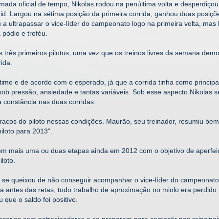
mada oficial de tempo, Nikolas rodou na penúltima volta e desperdiço
id. Largou na sétima posição da primeira corrida, ganhou duas posiçõe
 a ultrapassar o vice-líder do campeonato logo na primeira volta, mas
 pódio e troféu.
 os três primeiros pilotos, uma vez que os treinos livres da semana de
ida.
timo e de acordo com o esperado, já que a corrida tinha como principal
sob pressão, ansiedade e tantas variáveis. Sob esse aspecto Nikolas s
 constância nas duas corridas.
fracos do piloto nessas condições. Maurão, seu treinador, resumiu be
iloto para 2013”.
em mais uma ou duas etapas ainda em 2012 com o objetivo de aperfeiç
loto.
 se queixou de não conseguir acompanhar o vice-líder do campeonato e
va antes das retas, todo trabalho de aproximação no miolo era perdido
u que o saldo foi positivo.
arcerias com patrocinadores e se preparam para competir nos princip