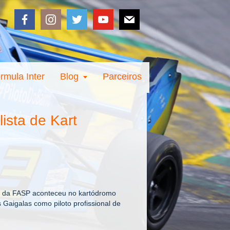
rmula Inter
Blog
Parceiros
ista de Kart
rt da FASP aconteceu no kartódromo
 Gaigalas como piloto profissional de