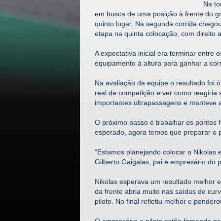
Na to
em busca de uma posição à frente do gr
quinto lugar. Na segunda corrida chegou
etapa na quinta colocação, com direito a
A expectativa inicial era terminar entre
equipamento à altura para ganhar a corr
Na avaliação da equipe o resultado foi ó
real de competição e ver como reagiria 
importantes ultrapassagens e manteve a
O próximo passo é trabalhar os pontos 
esperado, agora temos que preparar o p
“Estamos planejando colocar o Nikolas 
Gilberto Gaigalas, pai e empresário do pi
Nikolas esperava um resultado melhor e
da frente abria muito nas saídas de cur
piloto. No final refletiu melhor e pondero
O empresário e piloto estão firmando p