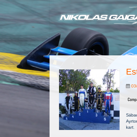
Es
03
Sábad
Ayrto
kart.