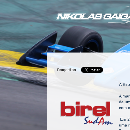
A Bir
A mar
de um
com a
Em 20
uma r